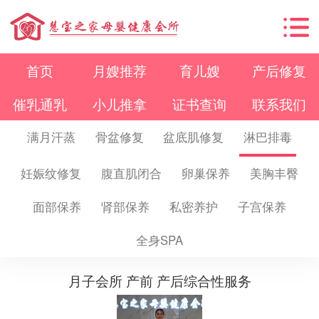
首页
月嫂推荐
育儿嫂
产后修复
催乳通乳
小儿推拿
证书查询
联系我们
满月汗蒸
骨盆修复
盆底肌修复
淋巴排毒
妊娠纹修复
腹直肌闭合
卵巢保养
美胸丰臀
面部保养
肾部保养
私密养护
子宫保养
全身SPA
月子会所 产前 产后综合性服务